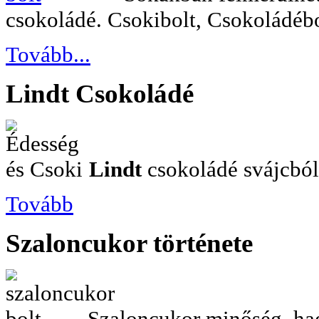
csokoládé. Csokibolt, Csokoládébo
Tovább...
Lindt
Csokoládé
Lindt
csokoládé svájcból.
Tovább
Szaloncukor
története
Szaloncukor minőség, h