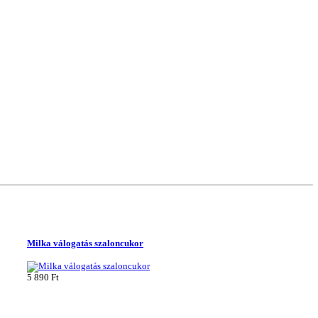
Milka válogatás szaloncukor
5 890 Ft