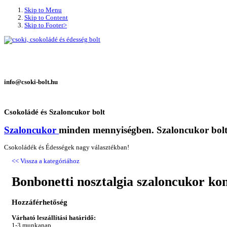
Skip to Menu
Skip to Content
Skip to Footer>
info@csoki-bolt.hu
Csokoládé
és Szaloncukor bolt
Szaloncukor
minden mennyiségben. Szaloncukor bol
Csokoládék és Édességek nagy választékban!
<< Vissza a kategóriához
Bonbonetti nosztalgia szaloncukor k
Hozzáférhetőség
Várható leszállítási határidő:
1-3 munkanap