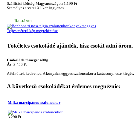
Szállítási költség Magyarországon 1.190 Ft
Személyes átvétel XI. ker. Ingyenes
Raktáron
Teljes méretű kép megtekintése
Tökéletes csokoládé ajándék, hisz csokit adni öröm.
Csokoládé tömege:
400g
Ár:
3 450 Ft
A felnőttek kedvence. A konyakmeggyes szaloncukor a karácsonyi este kiegészí
A következő csokoládékat érdemes megnéznie:
Milka marcipános szaloncukor
3 290 Ft