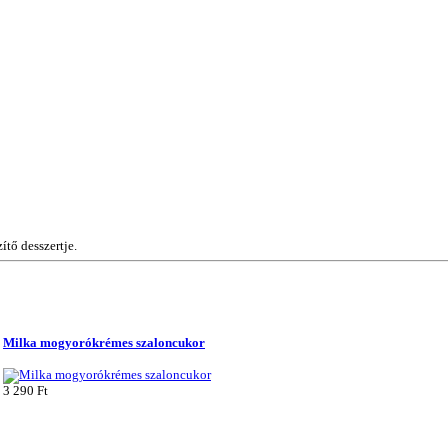
tő desszertje.
Milka mogyorókrémes szaloncukor
3 290 Ft