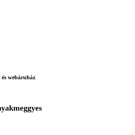
t és webáruház
onyakmeggyes