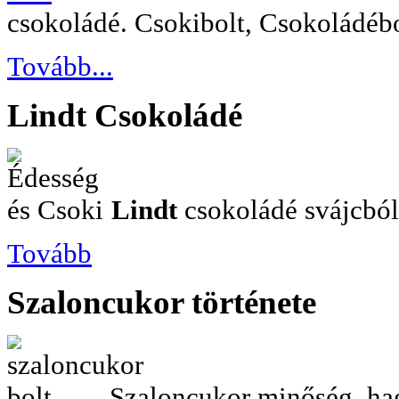
csokoládé. Csokibolt, Csokoládébo
Tovább...
Lindt
Csokoládé
Lindt
csokoládé svájcból.
Tovább
Szaloncukor
története
Szaloncukor minőség, h