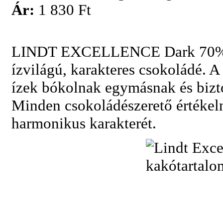
Ár:
1 830 Ft
LINDT EXCELLENCE Dark 70%-os
ízvilágú, karakteres csokoládé. A 
ízek bókolnak egymásnak és bizto
Minden csokoládészerető értékel
harmonikus karakterét.